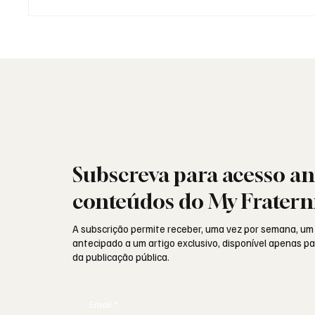
A Maçonaria Inventou o
A Maço
Iluminismo?
Dogma.
Subscreva para acesso an
conteúdos do My Fratern
A subscrição permite receber, uma vez por semana, um
antecipado a um artigo exclusivo, disponível apenas 
da publicação pública.
Email
*