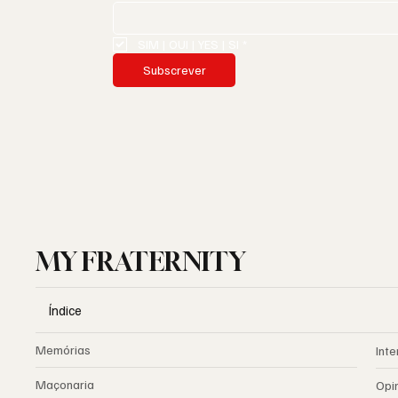
SIM | OUI | YES | SI
*
Subscrever
MY FRATERNITY
Índice
Memórias
Inte
Maçonaria
Opi