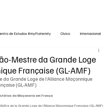
dos
Cívico
Internacional
Opinião
Espiritualidade
Reflexões
entro de Estudos #myFraternity
Cívico
Internacional
rão-Mestre da Grande Loge
nique Française (GL-AMF)
e da Grande Loge de l’Alliance Maçonnique 
ançaise (GL-AMF)
stórias da Maçonaria em França
Maître de la Grande Loge de l’Alliance Maçonnique Française (GL-AMF) 