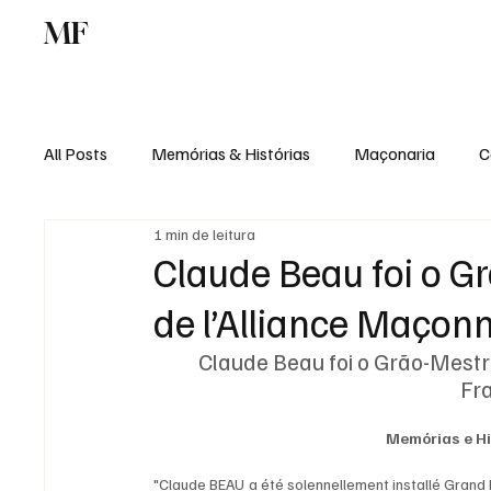
MF
Memórias
Maçonaria
Centro de Estu
All Posts
Memórias & Histórias
Maçonaria
C
1 min de leitura
Podcast
Rádio Digital
Institucional
Claude Beau foi o G
de l’Alliance Maçon
Claude Beau foi o Grão-Mestr
Fr
Memórias e Hi
"Claude BEAU a été solennellement installé Grand 