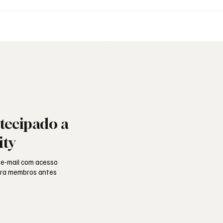
naria Recusou o
Fotografia Maçónica: a
 Não o Sagrado.
memória que os docum
não guardam
tecipado a
ity
 e-mail com acesso
para membros antes