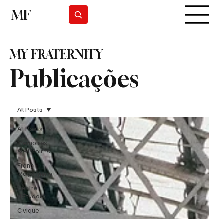
MF
Subscrever
MY FRATERNITY
Publicações
All Posts
All Posts
Mémoires
& Histoires
Franc-
Maçonnerie
Centre
d'Études
Civique