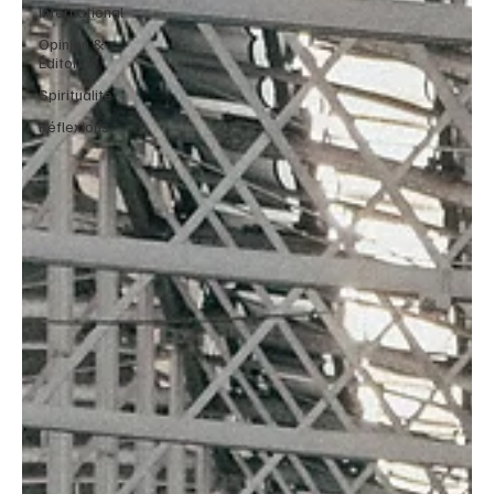
International
Opinion &
Éditorial
Spiritualité
Réflexions