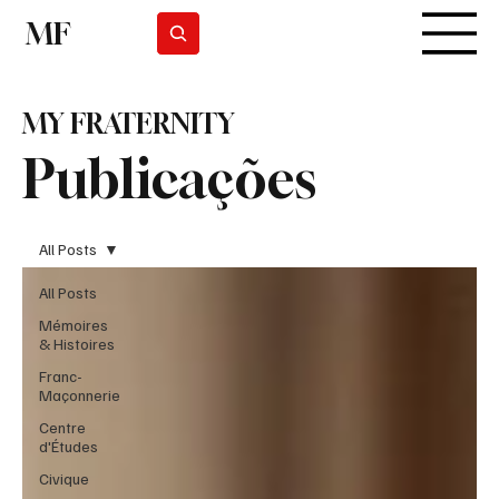
MF
Subscrever
MY FRATERNITY
Publicações
All Posts
All Posts
Mémoires
& Histoires
Franc-
Maçonnerie
Centre
d'Études
Civique